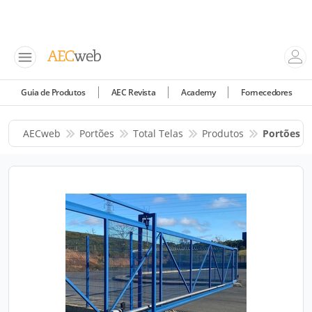
Guia de Produtos
AEC Revista
Academy
Fornecedores
AECweb
Portões
Total Telas
Produtos
Portões To