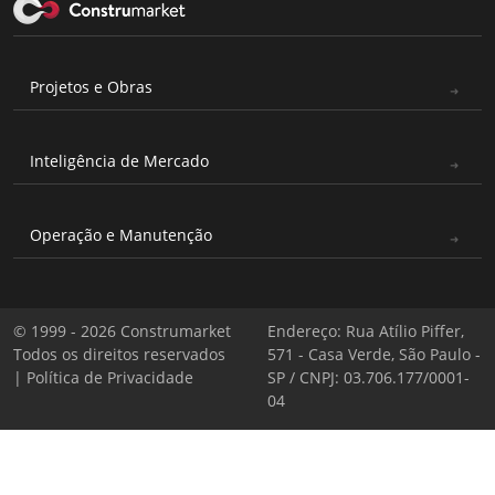
Projetos e Obras
Inteligência de Mercado
Operação e Manutenção
© 1999 - 2026 Construmarket
Endereço: Rua Atílio Piffer,
Todos os direitos reservados
571 - Casa Verde, São Paulo -
|
Política de Privacidade
SP / CNPJ: 03.706.177/0001-
04