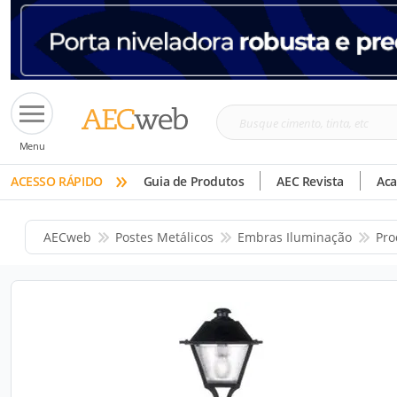
Busque
Menu
cimento,
»
tinta,
ACESSO RÁPIDO
Guia de Produtos
AEC Revista
Ac
etc
AECweb
Postes Metálicos
Embras Iluminação
Pro