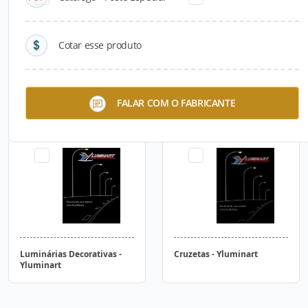
Cotar esse produto
Postes - Yluminart
Luminárias Públicas -
FALAR COM O FABRICANTE
Yluminart
Luminárias Decorativas -
Cruzetas - Yluminart
Yluminart