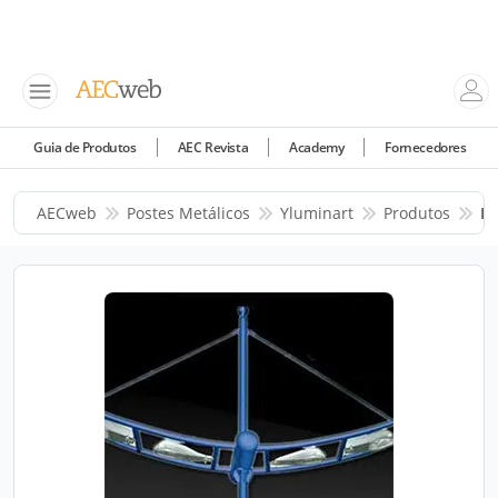
Guia de Produtos
AEC Revista
Academy
Fornecedores
AECweb
Postes Metálicos
Yluminart
Produtos
Po