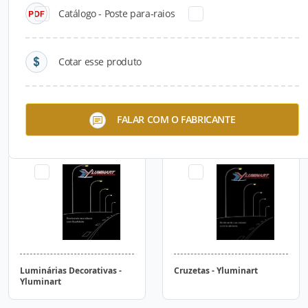
Catálogo - Poste para-raios
Cotar esse produto
Postes - Yluminart
Luminárias Públicas -
FALAR COM O FABRICANTE
Yluminart
Luminárias Decorativas -
Cruzetas - Yluminart
Yluminart