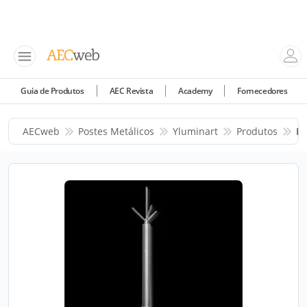
Guia de Produtos
AEC Revista
Academy
Fornecedores
AECweb
Postes Metálicos
Yluminart
Produtos
Po