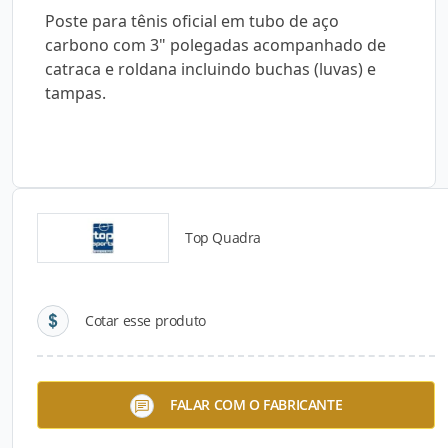
Poste para tênis oficial em tubo de aço
carbono com 3" polegadas acompanhado de
catraca e roldana incluindo buchas (luvas) e
tampas.
Top Quadra
Detalhes do produto
Cotar esse produto
Descrição do Produto
Poste para tênis oficial em tubo de aço carbono
FALAR COM O FABRICANTE
com 3" polegadas acompanhado de catraca e
roldana incluindo buchas (luvas) e tampas.