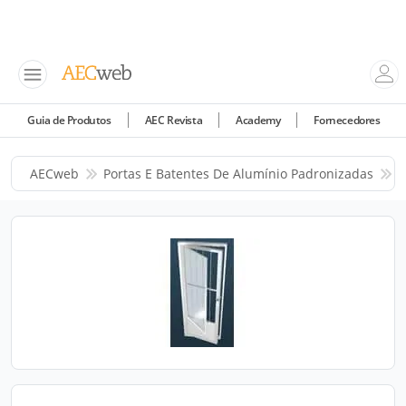
Guia de Produtos
AEC Revista
Academy
Fornecedores
AECweb
Portas E Batentes De Alumínio Padronizadas
E