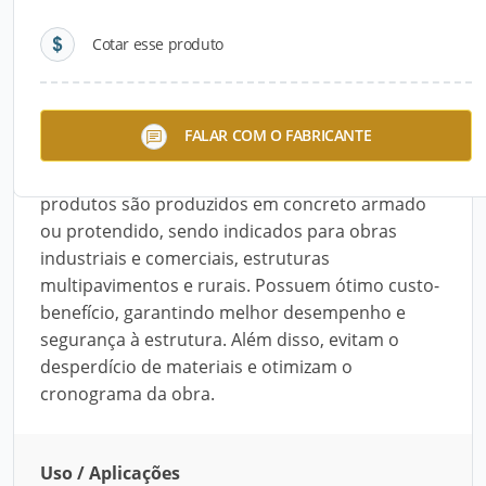
Cotar esse produto
Descrição do Produto
A linha de Pré-fabricados de Concreto da Fênix é
FALAR COM O FABRICANTE
composta pelas peças: Calha J, Escada, Painel de
Fechamento, Pilar e Viga de Cobertura. Os
produtos são produzidos em concreto armado
ou protendido, sendo indicados para obras
industriais e comerciais, estruturas
multipavimentos e rurais. Possuem ótimo custo-
benefício, garantindo melhor desempenho e
segurança à estrutura. Além disso, evitam o
desperdício de materiais e otimizam o
cronograma da obra.
Uso / Aplicações