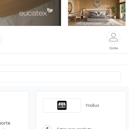
Conta
Ynollux
porte