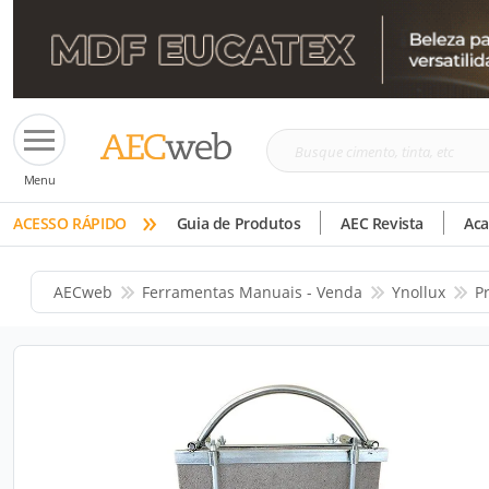
Busque
Menu
cimento,
»
tinta,
ACESSO RÁPIDO
Guia de Produtos
AEC Revista
Ac
etc
AECweb
Ferramentas Manuais - Venda
Ynollux
P