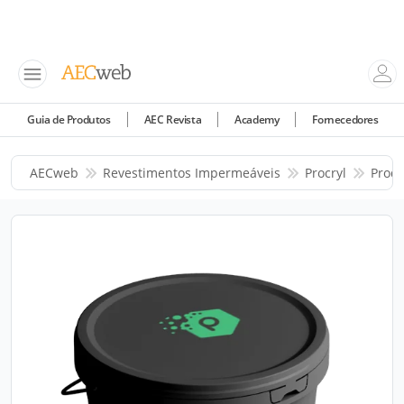
Guia de Produtos
AEC Revista
Academy
Fornecedores
AECweb
Revestimentos Impermeáveis
Procryl
Prod