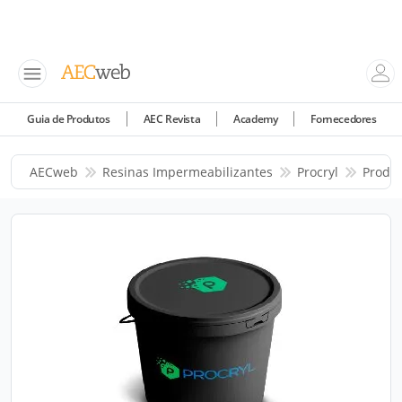
Guia de Produtos
AEC Revista
Academy
Fornecedores
AECweb
Resinas Impermeabilizantes
Procryl
Produ