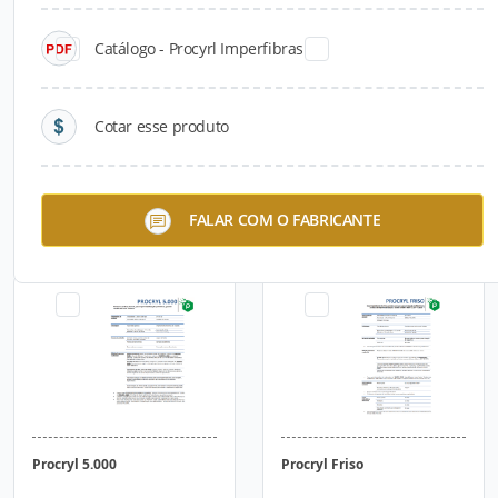
Catálogo - Procyrl Imperfibras
Cotar esse produto
Procryl Anti-Ruído
Procryl 1.000
FALAR COM O FABRICANTE
Procryl 5.000
Procryl Friso