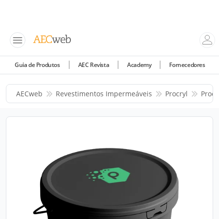
Guia de Produtos
AEC Revista
Academy
Fornecedores
AECweb
Revestimentos Impermeáveis
Procryl
Prod