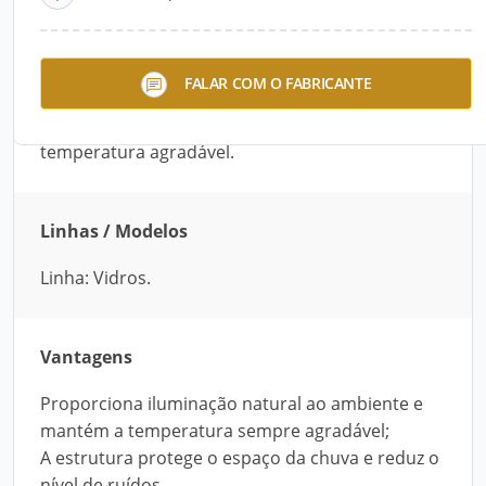
Descrição do Produto
O Projeto de Cobertura proporciona iluminação
FALAR COM O FABRICANTE
natural ao ambiente, protege o espaço da chuva
e reduz o nível de ruídos. Além disso, mantém a
temperatura agradável.
Linhas / Modelos
Linha: Vidros.
Vantagens
Proporciona iluminação natural ao ambiente e
mantém a temperatura sempre agradável;
A estrutura protege o espaço da chuva e reduz o
nível de ruídos.