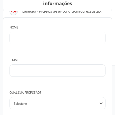
informações
Catálogo - Projetos de ar-condicionado, exaustão...
NOME
Cotar esse produto
FALAR COM O FABRICANTE
E-MAIL
QUAL SUA PROFISSÃO?