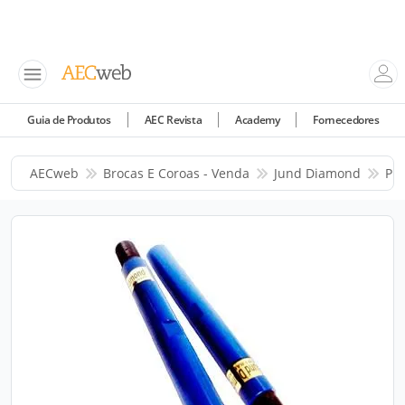
Guia de Produtos
AEC Revista
Academy
Fornecedores
AECweb
Brocas E Coroas - Venda
Jund Diamond
Pr