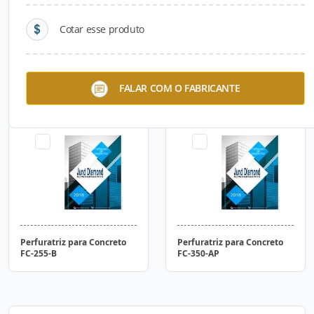
Cotar esse produto
Perfuratriz para Concreto
Perfuratriz para Concreto
FALAR COM O FABRICANTE
FC-200-B
FC-200-AP
Perfuratriz para Concreto
Perfuratriz para Concreto
FC-255-B
FC-350-AP