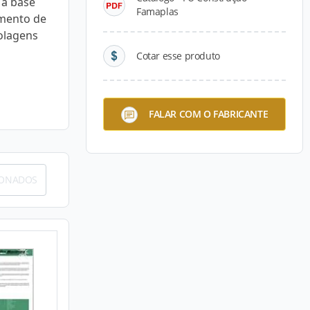
 à base
Famaplas
imento de
olagens
Cotar esse produto
FALAR COM O FABRICANTE
IONADOS