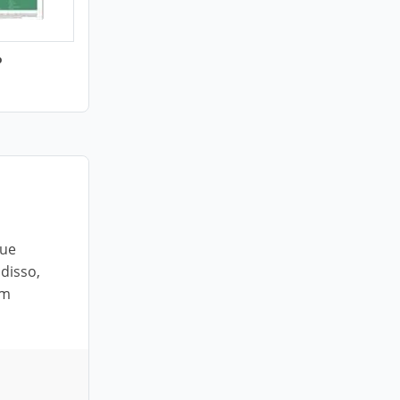
o
que
disso,
um