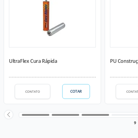
UltraFlex Cura Rápida
PU Construç
COTAR
CONTATO
CONTA
9