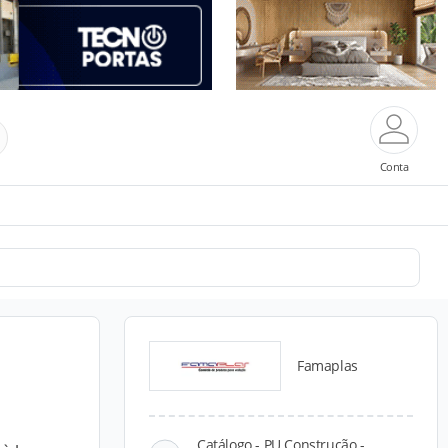
Conta
Famaplas
Catálogo - PU Construção -