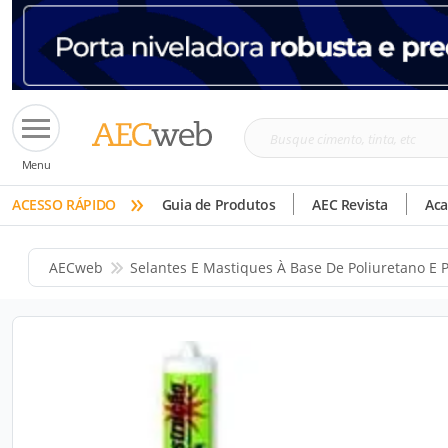
Busque
Menu
cimento,
»
tinta,
ACESSO RÁPIDO
Guia de Produtos
AEC Revista
Ac
etc
AECweb
Selantes E Mastiques À Base De Poliuretano E P