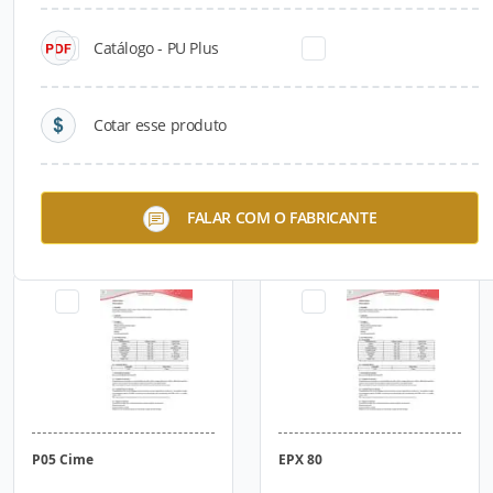
Catálogo - PU Plus
Cotar esse produto
Poxcolor Primer Water
Enducret Plus
FALAR COM O FABRICANTE
Proof
P05 Cime
EPX 80