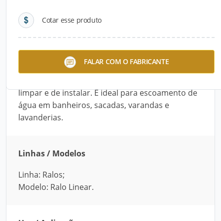
Cotar esse produto
Descrição do Produto
O Ralo Linear, fabricado pela Estrela, une
FALAR COM O FABRICANTE
eficiência e praticidade. Além de possuir sistema
sifonado para inibição de odores, é fácil de
limpar e de instalar. É ideal para escoamento de
água em banheiros, sacadas, varandas e
lavanderias.
Linhas / Modelos
Linha: Ralos;
Modelo: Ralo Linear.