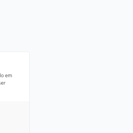
ado em
ser