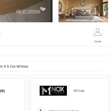
Conta
 Cm X 5 Cm M1nox
Cm
M1nox