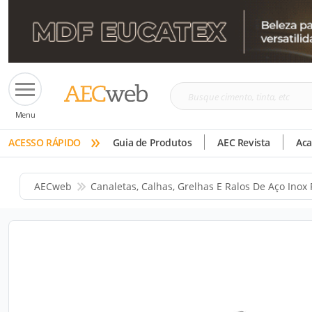
Busque
Menu
cimento,
»
tinta,
ACESSO RÁPIDO
Guia de Produtos
AEC Revista
Ac
etc
AECweb
Canaletas, Calhas, Grelhas E Ralos De Aço Inox 