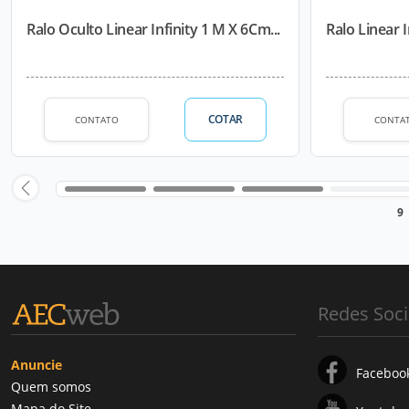
Ralo Oculto Linear Infinity 1 M X 6Cm...
Ralo Linear 
COTAR
CONTATO
CONTA
9
Redes Soci
Anuncie
Faceboo
Quem somos
Mapa do Site