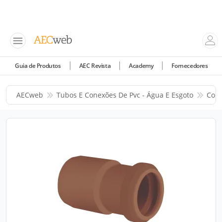
Guia de Produtos
AEC Revista
Academy
Fornecedores
AECweb
Tubos E Conexões De Pvc - Água E Esgoto
Corr