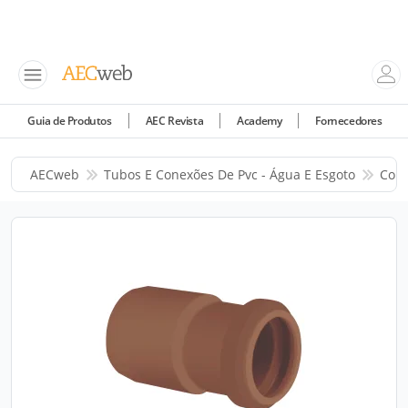
Guia de Produtos
AEC Revista
Academy
Fornecedores
AECweb
Tubos E Conexões De Pvc - Água E Esgoto
Corr