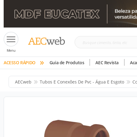
Busque
Menu
cimento,
»
tinta,
ACESSO RÁPIDO
Guia de Produtos
AEC Revista
Ac
etc
AECweb
Tubos E Conexões De Pvc - Água E Esgoto
Co