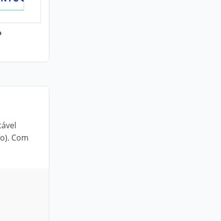
a
tável
ão). Com