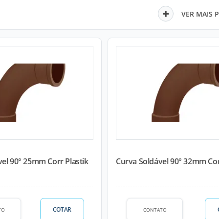
VER MAIS 
el 90° 25mm Corr Plastik
Curva Soldável 90° 32mm Cor
COTAR
TO
CONTATO