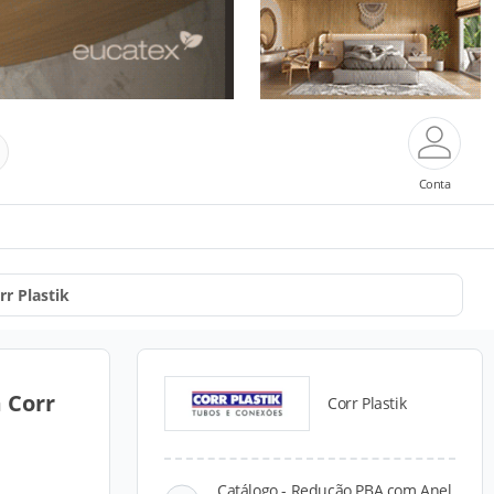
Conta
r Plastik
 Corr
Corr Plastik
Catálogo - Redução PBA com Anel