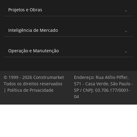
Projetos e Obras
Inteligência de Mercado
Operação e Manutenção
© 1999 - 2026 Construmarket
Endereço: Rua Atílio Piffer,
Todos os direitos reservados
571 - Casa Verde, São Paulo -
|
Política de Privacidade
SP / CNPJ: 03.706.177/0001-
04