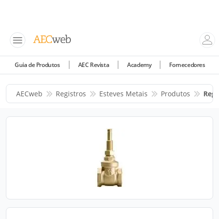
Guia de Produtos
AEC Revista
Academy
Fornecedores
AECweb
Registros
Esteves Metais
Produtos
Regi