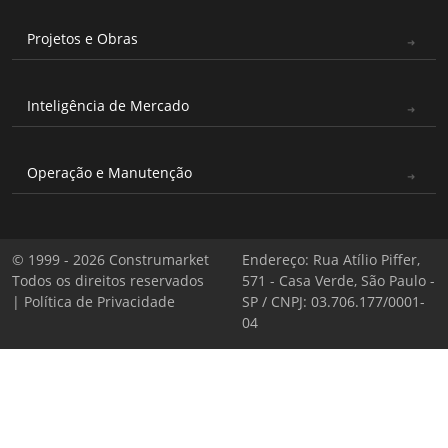
Projetos e Obras
Inteligência de Mercado
Operação e Manutenção
© 1999 - 2026 Construmarket
Endereço: Rua Atílio Piffer,
Todos os direitos reservados
571 - Casa Verde, São Paulo -
|
Política de Privacidade
SP / CNPJ: 03.706.177/0001-
04