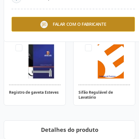
Sifão Fixo Lavatório Fit
Torneira para cozinha –
FALAR COM O FABRICANTE
Linha Fit
Registro de gaveta Esteves
Sifão Regulável de
Lavatório
Detalhes do produto