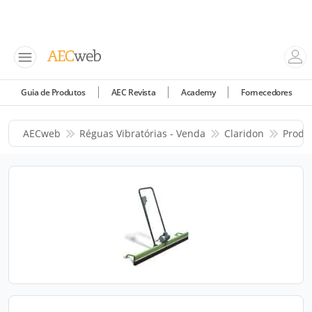
Guia de Produtos
AEC Revista
Academy
Fornecedores
AECweb
Réguas Vibratórias - Venda
Claridon
Produ