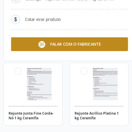
Cotar esse produto
Rejunte Acrílico
Argamassa Externa AC-III
FALAR COM O FABRICANTE
Bicomponente 1Kg Branco
20Kg Ceramfix
Ceramfix
Rejunte Junta Fine Corda-
Rejunte Acrílico Platina 1
Nó 1 kg Ceramfix
kg Ceramfix