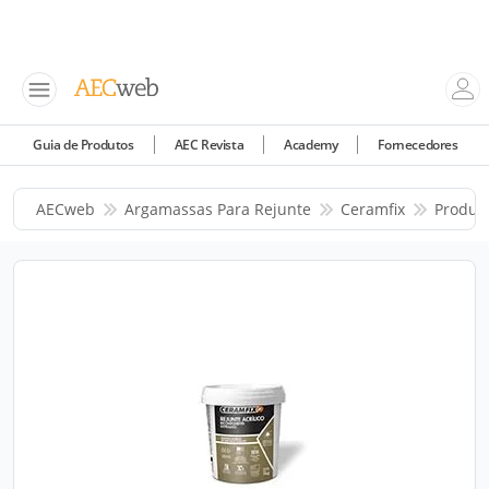
Guia de Produtos
AEC Revista
Academy
Fornecedores
AECweb
Argamassas Para Rejunte
Ceramfix
Produt