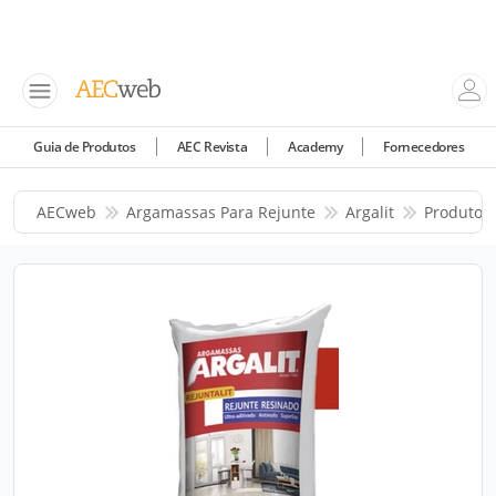
Guia de Produtos
AEC Revista
Academy
Fornecedores
AECweb
Argamassas Para Rejunte
Argalit
Produtos