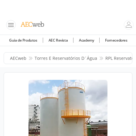
Guia de Produtos
AEC Revista
Academy
Fornecedores
AECweb
Torres E Reservatórios D´água
RPL Reservatór