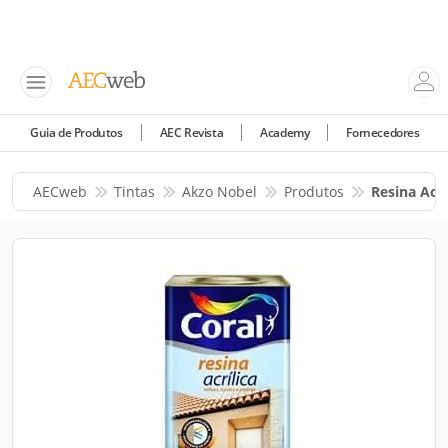
Guia de Produtos
AEC Revista
Academy
Fornecedores
AECweb
Tintas
Akzo Nobel
Produtos
Resina Acrí