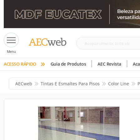
Busque
Menu
cimento,
»
tinta,
ACESSO RÁPIDO
Guia de Produtos
AEC Revista
Ac
etc
AECweb
Tintas E Esmaltes Para Pisos
Color Line
P