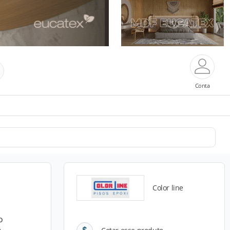
Conta
Color line
o