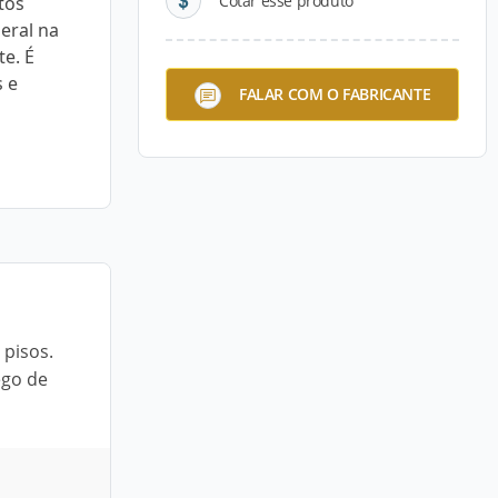
Cotar esse produto
tos
eral na
e. É
s e
FALAR COM O FABRICANTE
 pisos.
ego de