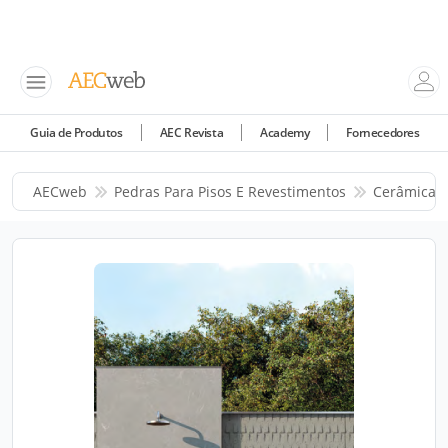
Guia de Produtos
AEC Revista
Academy
Fornecedores
AECweb
Pedras Para Pisos E Revestimentos
Cerâmica P