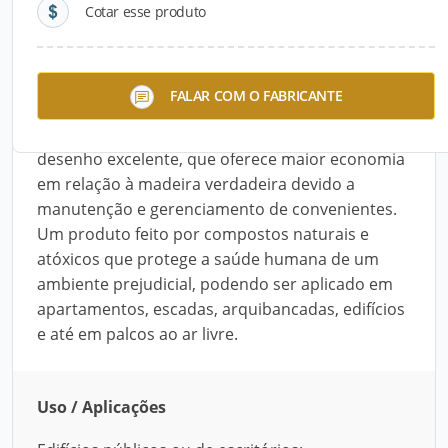
Cotar esse produto
Descrição do Produto
O Woozen, categoria WPC, da LG Hausys, é uma
FALAR COM O FABRICANTE
inovação dos revestimentos de madeira. Trata-se
de um material ecológico com superfície e
desenho excelente, que oferece maior economia
em relação à madeira verdadeira devido a
manutenção e gerenciamento de convenientes.
Um produto feito por compostos naturais e
atóxicos que protege a saúde humana de um
ambiente prejudicial, podendo ser aplicado em
apartamentos, escadas, arquibancadas, edifícios
e até em palcos ao ar livre.
Uso / Aplicações