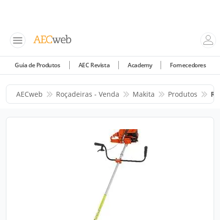
Guia de Produtos
AEC Revista
Academy
Fornecedores
AECweb
Roçadeiras - Venda
Makita
Produtos
Ro