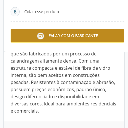
Cotar esse produto
Descrição do Produto
O rolo Comercial Leve da LG Hausys oferecem ao
FALAR COM O FABRICANTE
consumidor três opções diferentes para escolha:
Palace, Bright e Supreme. Produtos de qualidade
que são fabricados por um processo de
calandragem altamente densa. Com uma
estrutura compacta e estável de fibra de vidro
interna, são bem aceitos em construções
pesadas. Resistentes à contaminação e abrasão,
possuem preços econômicos, padrão único,
design diferenciado e disponibilidade em
diversas cores. Ideal para ambientes residenciais
e comerciais.