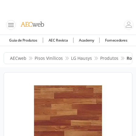
Guia de Produtos
AEC Revista
Academy
Fornecedores
AECweb
Pisos Vinílicos
LG Hausys
Produtos
Rolo