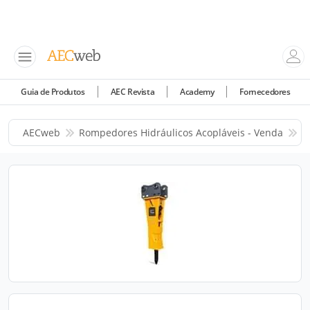
Guia de Produtos
AEC Revista
Academy
Fornecedores
AECweb
Rompedores Hidráulicos Acopláveis - Venda
C