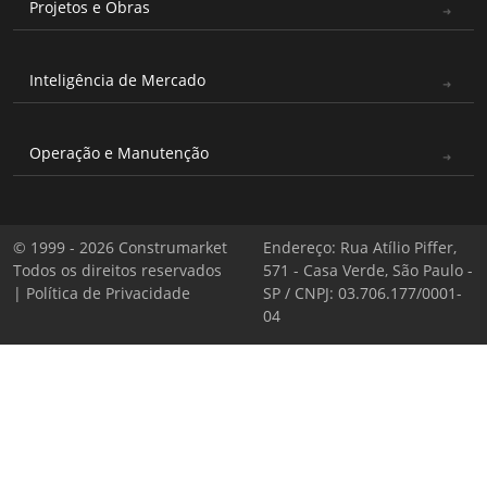
Projetos e Obras
Inteligência de Mercado
Operação e Manutenção
© 1999 - 2026 Construmarket
Endereço: Rua Atílio Piffer,
Todos os direitos reservados
571 - Casa Verde, São Paulo -
|
Política de Privacidade
SP / CNPJ: 03.706.177/0001-
04