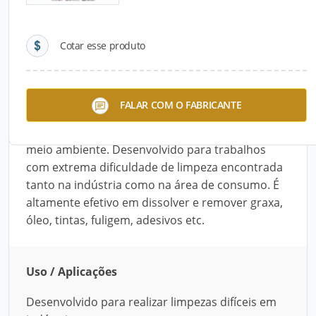
Detalhes do produto
Cotar esse produto
Descrição do Produto
O Royal Orange Citrus B Royal, é um formulado
FALAR COM O FABRICANTE
especial à base de d-limoneno líquido que é
completamente biodegradável e seguro para o
meio ambiente. Desenvolvido para trabalhos
com extrema dificuldade de limpeza encontrada
tanto na indústria como na área de consumo. É
altamente efetivo em dissolver e remover graxa,
óleo, tintas, fuligem, adesivos etc.
Uso / Aplicações
Desenvolvido para realizar limpezas difíceis em