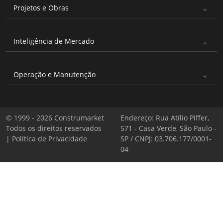
Projetos e Obras
Inteligência de Mercado
Operação e Manutenção
© 1999 - 2026 Construmarket
Endereço: Rua Atílio Piffer,
Todos os direitos reservados
571 - Casa Verde, São Paulo -
|
Política de Privacidade
SP / CNPJ: 03.706.177/0001-
04