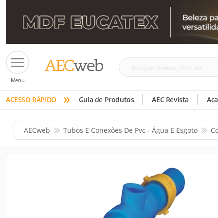
Busque
Menu
cimento,
»
tinta,
ACESSO RÁPIDO
Guia de Produtos
AEC Revista
Ac
etc
AECweb
Tubos E Conexões De Pvc - Água E Esgoto
Co