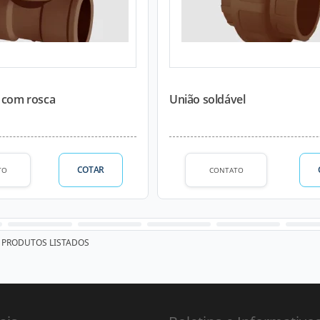
l com rosca
União soldável
COTAR
TO
CONTATO
PRODUTOS LISTADOS