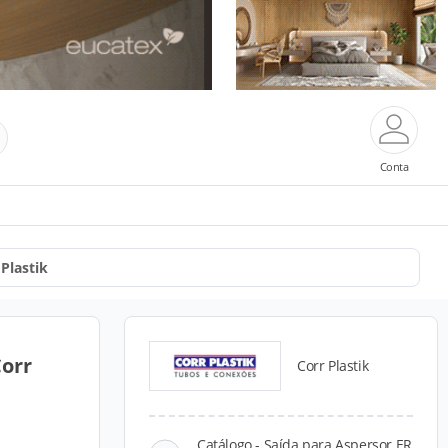
Conta
 Plastik
Corr
Corr Plastik
Catálogo - Saída para Aspersor ER