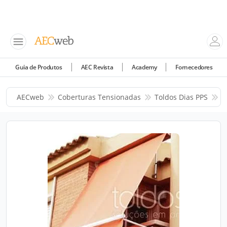
Guia de Produtos
AEC Revista
Academy
Fornecedores
AECweb
Coberturas Tensionadas
Toldos Dias PPS
P