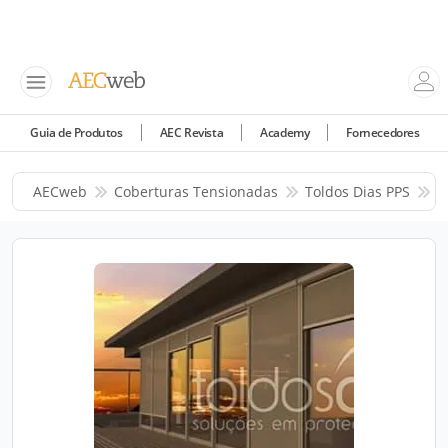
Guia de Produtos
AEC Revista
Academy
Fornecedores
AECweb
Coberturas Tensionadas
Toldos Dias PPS
P