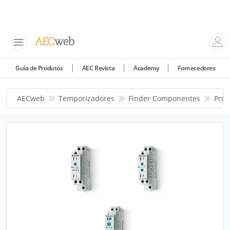
Guia de Produtos
AEC Revista
Academy
Fornecedores
AECweb
Temporizadores
Finder Componentes
Prod