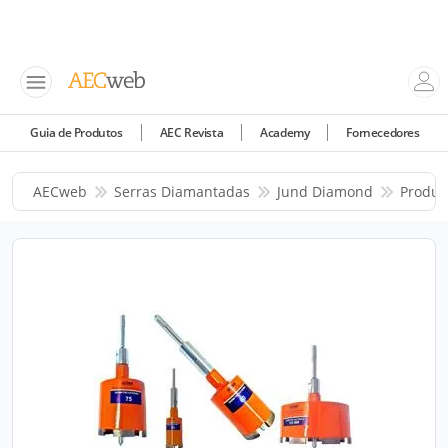
Guia de Produtos
AEC Revista
Academy
Fornecedores
AECweb
Serras Diamantadas
Jund Diamond
Produt