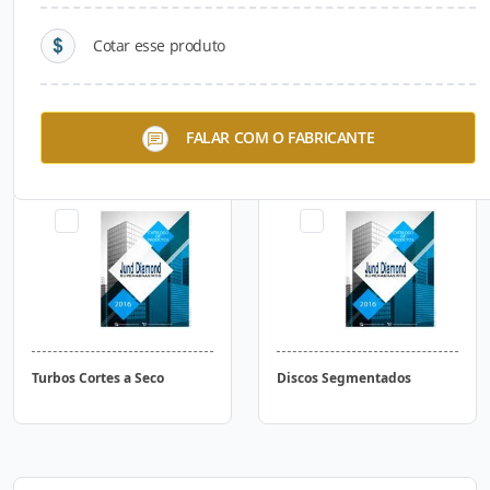
Cotar esse produto
Prolongador Maciço
Broca Diamante para Poços
FALAR COM O FABRICANTE
Artesianos
Turbos Cortes a Seco
Discos Segmentados