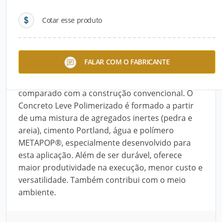
Cotar esse produto
Descrição do Produto
O Sistema Construtivo em Concreto Leve
FALAR COM O FABRICANTE
Polimerizado moldado “in loco” promove
redução de até 20% no custo final da obra,
comparado com a construção convencional. O
Concreto Leve Polimerizado é formado a partir
de uma mistura de agregados inertes (pedra e
areia), cimento Portland, água e polímero
METAPOP®, especialmente desenvolvido para
esta aplicação. Além de ser durável, oferece
maior produtividade na execução, menor custo e
versatilidade. Também contribui com o meio
ambiente.