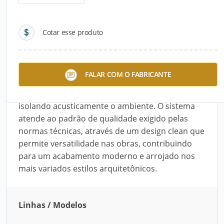
Detalhes do produto
Cotar esse produto
Descrição do Produto
O Sistema Contact - Esquadrias Alcoa é um
FALAR COM O FABRICANTE
produto moderno, que permite a movimentação
e o fechamento das folhas estancando a água e
isolando acusticamente o ambiente. O sistema
atende ao padrão de qualidade exigido pelas
normas técnicas, através de um design clean que
permite versatilidade nas obras, contribuindo
para um acabamento moderno e arrojado nos
mais variados estilos arquitetônicos.
Linhas / Modelos