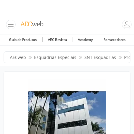
Guia de Produtos
AEC Revista
Academy
Fornecedores
AECweb
Esquadrias Especiais
SNT Esquadrias
Prod