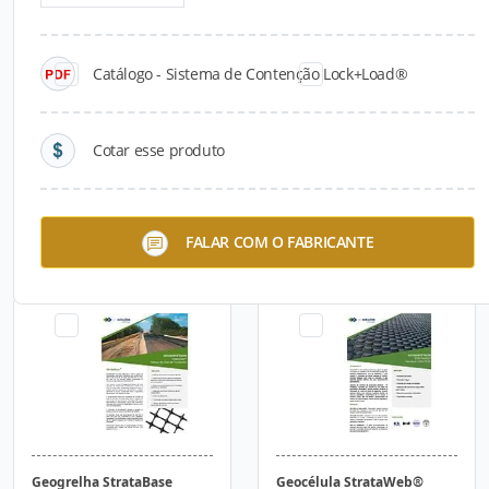
Catálogo - Sistema de Contenção Lock+Load®
Cotar esse produto
Sistema Geobloco® A
Sistema de Contenção
FALAR COM O FABRICANTE
StrataSlope
Geogrelha StrataBase
Geocélula StrataWeb®