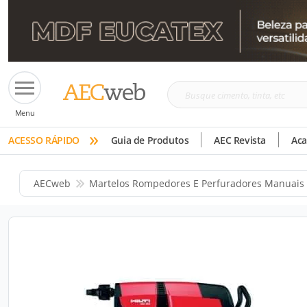
Busque
Menu
cimento,
»
tinta,
ACESSO RÁPIDO
Guia de Produtos
AEC Revista
Ac
etc
AECweb
Martelos Rompedores E Perfuradores Manuais 