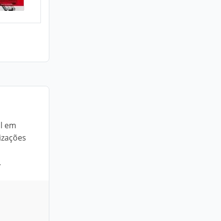
al em
izações
.