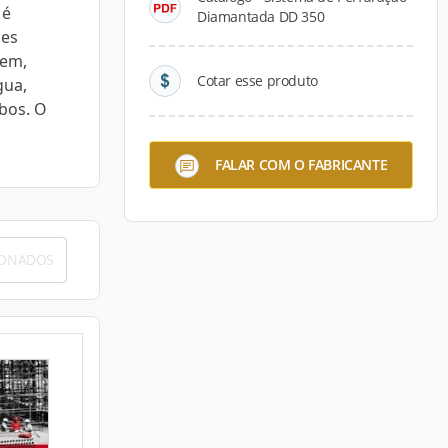
 é
Diamantada DD 350
des
gem,
Cotar esse produto
gua,
abos. O
FALAR COM O FABRICANTE
IONADOS