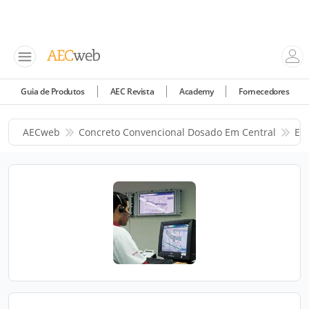
Guia de Produtos
AEC Revista
Academy
Fornecedores
AECweb
Concreto Convencional Dosado Em Central
En