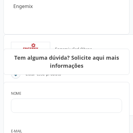
Engemix
Engemix Grd Obras
Tem alguma dúvida? Solicite aqui mais
informações
Cotar esse produto
NOME
FALAR COM O FABRICANTE
E-MAIL