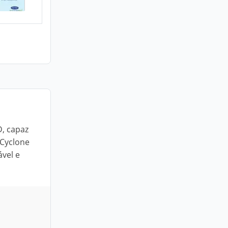
D, capaz
 Cyclone
ável e