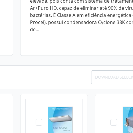
elevada, pois conta com sistema de tratamen
Ar+Puro HD, capaz de eliminar até 90% de vír
bactérias. É Classe A em eficiência energética 
Procel), possui condensadora Cyclone 38K co
de...
DOWNLOAD SELEC