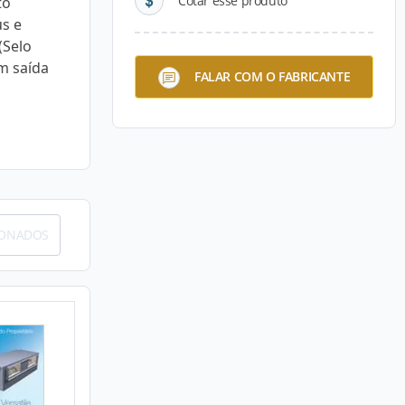
Cotar esse produto
to
us e
(Selo
m saída
FALAR COM O FABRICANTE
IONADOS