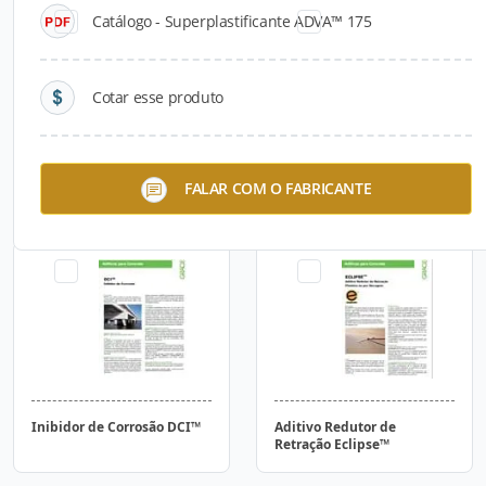
Catálogo - Superplastificante ADVA™ 175
Cotar esse produto
Retardador de Superfície
Aditivo Hidro-Repelente
FALAR COM O FABRICANTE
Top Cast™
Darapel™
Inibidor de Corrosão DCI™
Aditivo Redutor de
Retração Eclipse™