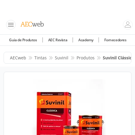
Guia de Produtos
AEC Revista
Academy
Fornecedores
AECweb
Tintas
Suvinil
Produtos
Suvinil Clássica