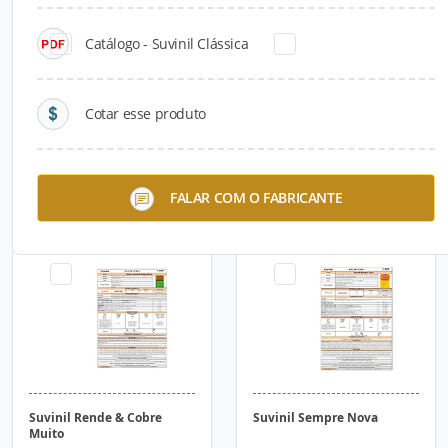
Catálogo - Suvinil Clássica
Cotar esse produto
Suvinil Esmalte
Suvinil Família Protegida
FALAR COM O FABRICANTE
Multissuperfícies
Suvinil Rende & Cobre
Suvinil Sempre Nova
Muito