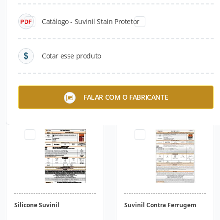
Catálogo - Suvinil Stain Protetor
Cotar esse produto
Resina Acrílica Base Água
Resina Acrílica Base
FALAR COM O FABRICANTE
Suvinil
Solvente
Silicone Suvinil
Suvinil Contra Ferrugem