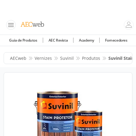
Guia de Produtos
AEC Revista
Academy
Fornecedores
AECweb
Vernizes
Suvinil
Produtos
Suvinil Stain